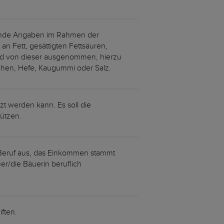
lgende Angaben im Rahmen der
 Fett, gesättigten Fettsäuren,
ind von dieser ausgenommen, hierzu
tehen, Hefe, Kaugummi oder Salz.
tzt werden kann. Es soll die
ützen.
 Beruf aus, das Einkommen stammt
er/die Bäuerin beruflich
ften.