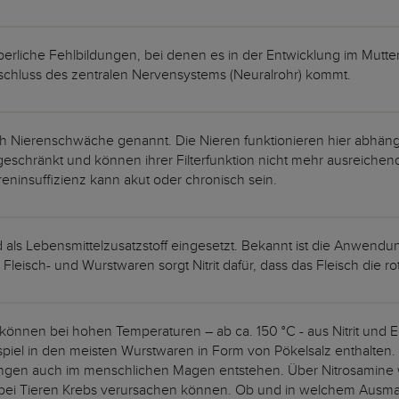
perliche Fehlbildungen, bei denen es in der Entwicklung im Mutter
schluss des zentralen Nervensystems (Neuralrohr) kommt.
h Nierenschwäche genannt. Die Nieren funktionieren hier abhän
geschränkt und können ihrer Filterfunktion nicht mehr ausreich
reninsuffizienz kann akut oder chronisch sein.
d als Lebensmittelzusatzstoff eingesetzt. Bekannt ist die Anwendun
 Fleisch- und Wurstwaren sorgt Nitrit dafür, dass das Fleisch die 
 können bei hohen Temperaturen – ab ca. 150 °C - aus Nitrit und Ei
spiel in den meisten Wurstwaren in Form von Pökelsalz enthalten
gen auch im menschlichen Magen entstehen. Über Nitrosamine we
 bei Tieren Krebs verursachen können. Ob und in welchem Ausma