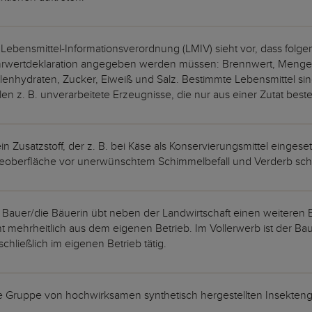
 Lebensmittel-Informationsverordnung (LMIV) sieht vor, dass fo
rwertdeklaration angegeben werden müssen: Brennwert, Menge an
lenhydraten, Zucker, Eiweiß und Salz. Bestimmte Lebensmittel s
len z. B. unverarbeitete Erzeugnisse, die nur aus einer Zutat bes
 ein Zusatzstoff, der z. B. bei Käse als Konservierungsmittel eingese
eoberfläche vor unerwünschtem Schimmelbefall und Verderb sch
 Bauer/die Bäuerin übt neben der Landwirtschaft einen weiteren
ht mehrheitlich aus dem eigenen Betrieb. Im Vollerwerb ist der Bau
schließlich im eigenen Betrieb tätig.
e Gruppe von hochwirksamen synthetisch hergestellten Insektengi