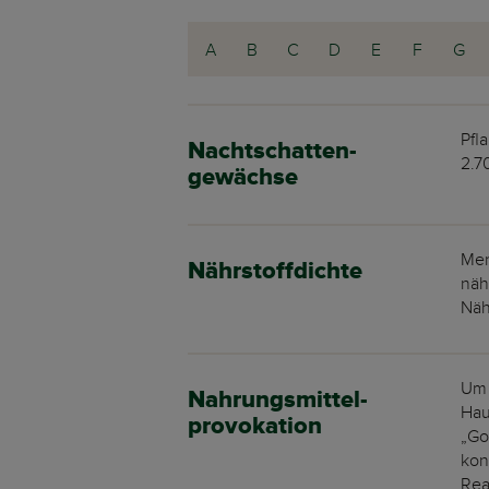
A
B
C
D
E
F
G
Pfl
Nachtschatten-
2.7
gewächse
Men
Nährstoffdichte
näh
Näh
Um 
Nahrungsmittel-
Hau
provokation
„Go
kon
Rea