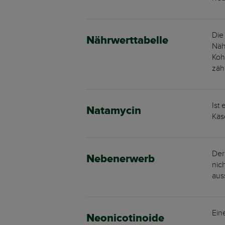
Die
Nährwerttabelle
Näh
Koh
zäh
Ist
Natamycin
Käs
Der
Nebenerwerb
nic
aus
Ein
Neonicotinoide