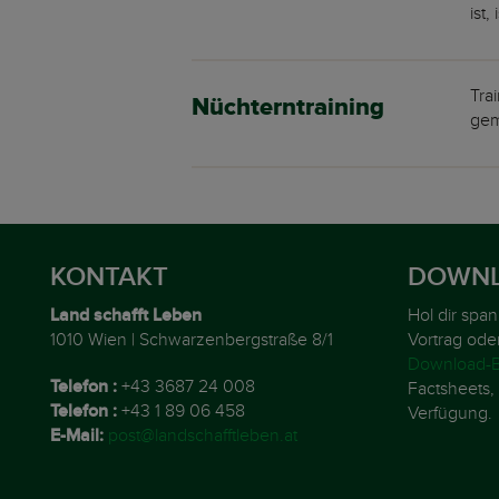
ist,
Tra
Nüchterntraining
gem
KONTAKT
DOWNL
Land schafft Leben
Hol dir spa
1010 Wien | Schwarzenbergstraße 8/1
Vortrag ode
Download-B
Telefon :
+43 3687 24 008
Factsheets, 
Telefon :
+43 1 89 06 458
Verfügung.
E-Mail:
post@landschafftleben.at