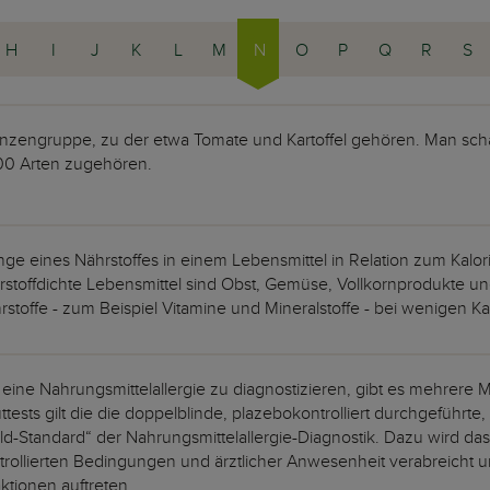
H
I
J
K
L
M
N
O
P
Q
R
S
anzengruppe, zu der etwa Tomate und Kartoffel gehören. Man schä
00 Arten zugehören.
ge eines Nährstoffes in einem Lebensmittel in Relation zum Kalo
rstoffdichte Lebensmittel sind Obst, Gemüse, Vollkornprodukte und
rstoffe - zum Beispiel Vitamine und Mineralstoffe - bei wenigen K
eine Nahrungsmittelallergie zu diagnostizieren, gibt es mehrere 
ttests gilt die die doppelblinde, plazebokontrolliert durchgeführte
ld-Standard“ der Nahrungsmittelallergie-Diagnostik. Dazu wird das
trollierten Bedingungen und ärztlicher Anwesenheit verabreicht u
ktionen auftreten.