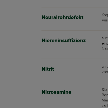
Kör
Neuralrohrdefekt
Ver
auc
Niereninsuffizienz
ein
Nie
wir
Nitrit
von
Sie
Nitrosamine
Bei
Men
sie