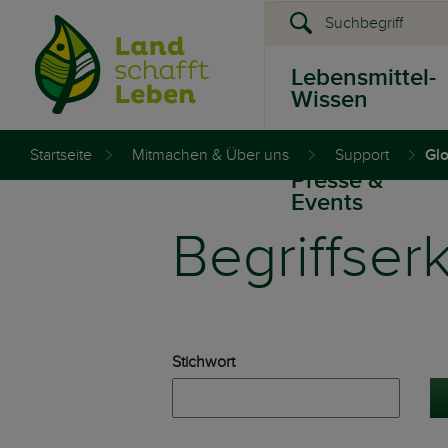
Lebensmittel-
Wissen
Startseite
Mitmachen & Über uns
Support
Gl
Presse &
Events
Begriffser
Stichwort