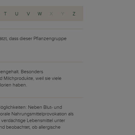
T
U
V
W
X
Y
Z
tzt, dass dieser Pflanzengruppe
riengehalt. Besonders
 Milchprodukte, weil sie viele
alorien haben.
Möglichkeiten: Neben Blut- und
, orale Nahrungsmittelprovokation als
 verdächtige Lebensmittel unter
nd beobachtet, ob allergische