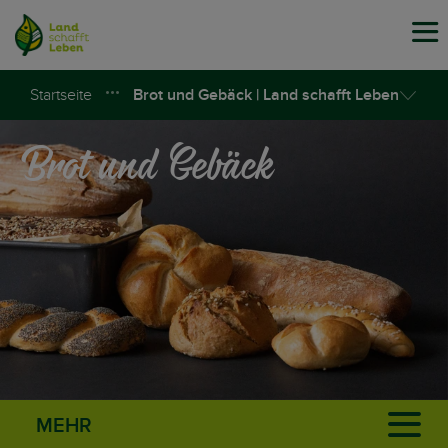
Tog
navi
Startseite
Brot und Gebäck | Land schafft Leben
Brot und Gebäck
MEHR