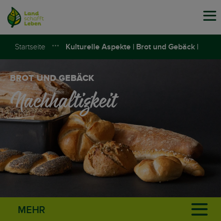
Tog
navi
Startseite
Kulturelle Aspekte | Brot und Gebäck |
Land schafft Leben
BROT UND GEBÄCK
Nachhaltigkeit
MEHR