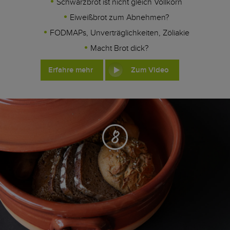
Schwarzbrot ist nicht gleich Vollkorn
Eiweißbrot zum Abnehmen?
FODMAPs, Unverträglichkeiten, Zöliakie
Macht Brot dick?
Erfahre mehr
Zum Video
8