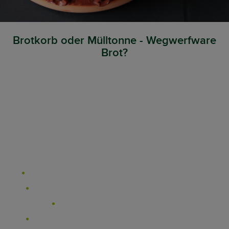
Brotkorb oder Mülltonne - Wegwerfware
Brot?
Etwa 210 000 Tonnen Brot und Gebäck landen in Österreich pro
Jahr im Müll. Brot und Gebäck machen damit mindestens 20
Prozent der vermeidbaren Lebensmittelabfälle aus – diese
belaufen sich insgesamt auf eine Million Tonnen pro Jahr. Für ein
Gebäckstück wird Getreide angebaut, das Feld bewirtschaftet,
das Getreide geerntet, zu Mehl gemahlen, als Brot verarbeitet,
kilometerweise transportiert – bis es schlussendlich im Müll
landet.
Wie lässt sich das vermeiden?
Wie lässt sich Lebensmittelverschwendung vermeiden?
Brot und Haltbarkeit: Wie lagert man Brot am besten?
Wie verwerten Bäckereien Brotreste?
Was passiert mit übrigem Brot aus dem Supermarkt?