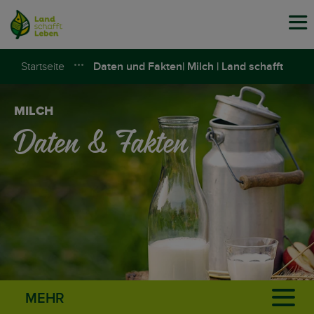
Tog
navi
Startseite
Daten und Fakten| Milch | Land schafft
Leben
MILCH
Daten & Fakten
MEHR