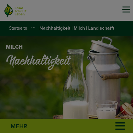
Tog
navi
Startseite
Nachhaltigkeit | Milch | Land schafft
Leben
MILCH
Nachhaltigkeit
MEHR