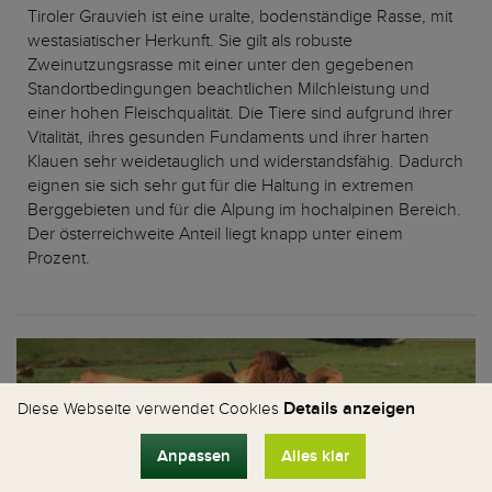
Tiroler Grauvieh ist eine uralte, bodenständige Rasse, mit
westasiatischer Herkunft. Sie gilt als robuste
Zweinutzungsrasse mit einer unter den gegebenen
Standortbedingungen beachtlichen Milchleistung und
einer hohen Fleischqualität. Die Tiere sind aufgrund ihrer
Vitalität, ihres gesunden Fundaments und ihrer harten
Klauen sehr weidetauglich und widerstandsfähig. Dadurch
eignen sie sich sehr gut für die Haltung in extremen
Berggebieten und für die Alpung im hochalpinen Bereich.
Der österreichweite Anteil liegt knapp unter einem
Prozent.
Details anzeigen
Diese Webseite verwendet Cookies
Anpassen
Alles klar