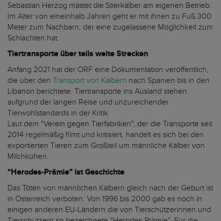
Sebastian Herzog mästet die Stierkälber am eigenen Betrieb.
Im Alter von eineinhalb Jahren geht er mit ihnen zu Fuß 300
Meter zum Nachbarn, der eine zugelassene Möglichkeit zum
Schlachten hat.
Tiertransporte über teils weite Strecken
Anfang 2021 hat der ORF eine Dokumentation veröffentlich,
die über den
Transport von Kälbern
nach Spanien bis in den
Libanon berichtete. Tiertransporte ins Ausland stehen
aufgrund der langen Reise und unzureichender
Tierwohlstandards in der Kritik.
Laut dem "Verein gegen Tierfabriken", der die Transporte seit
2014 regelmäßig filmt und kritisiert, handelt es sich bei den
exportierten Tieren zum Großteil um männliche Kälber von
Milchkühen.
“Herodes-Prämie” ist Geschichte
Das Töten von männlichen Kälbern gleich nach der Geburt ist
in Österreich verboten. Von 1996 bis 2000 gab es noch in
einigen anderen EU-Ländern die von Tierschützerinnen und
Tierschützern so bezeichnete “Herodes-Prämie”. Für die