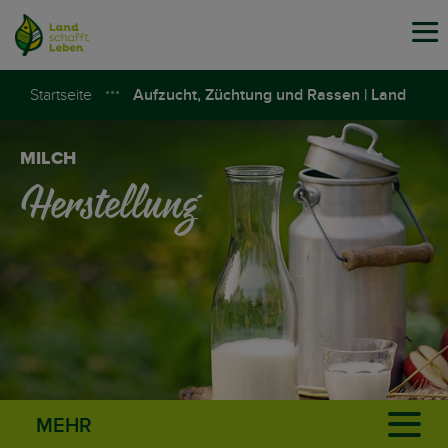
Tog
navi
Startseite
Aufzucht, Züchtung und Rassen | Land
schafft Leben
MILCH
Herstellung
MEHR