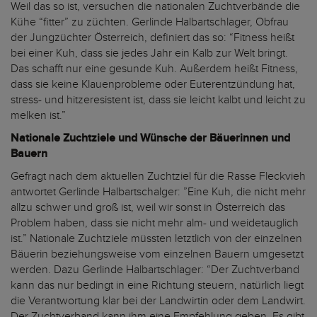
Weil das so ist, versuchen die nationalen Zuchtverbände die
Kühe “fitter” zu züchten. Gerlinde Halbartschlager, Obfrau
der Jungzüchter Österreich, definiert das so: “Fitness heißt
bei einer Kuh, dass sie jedes Jahr ein Kalb zur Welt bringt.
Das schafft nur eine gesunde Kuh. Außerdem heißt Fitness,
dass sie keine Klauenprobleme oder Euterentzündung hat,
stress- und hitzeresistent ist, dass sie leicht kalbt und leicht zu
melken ist.”
Nationale Zuchtziele und Wünsche der Bäuerinnen und
Bauern
Gefragt nach dem aktuellen Zuchtziel für die Rasse Fleckvieh
antwortet Gerlinde Halbartschalger: ”Eine Kuh, die nicht mehr
allzu schwer und groß ist, weil wir sonst in Österreich das
Problem haben, dass sie nicht mehr alm- und weidetauglich
ist.” Nationale Zuchtziele müssten letztlich von der einzelnen
Bäuerin beziehungsweise vom einzelnen Bauern umgesetzt
werden. Dazu Gerlinde Halbartschlager: “Der Zuchtverband
kann das nur bedingt in eine Richtung steuern, natürlich liegt
die Verantwortung klar bei der Landwirtin oder dem Landwirt.
Der Zuchtverband kann ihm eine Empfehlung geben. Es gibt