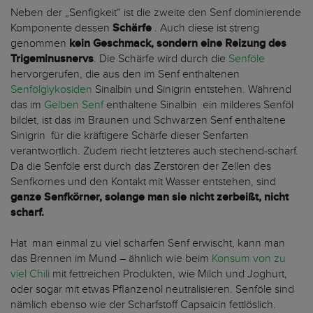
Neben der „Senfigkeit“ ist die zweite den Senf dominierende
Komponente dessen
Schärfe
. Auch diese ist streng
genommen
kein Geschmack, sondern eine Reizung des
Trigeminusnervs
. Die Schärfe wird durch die
Senföle
hervorgerufen, die aus den im Senf enthaltenen
Senfölglykosiden
Sinalbin und Sinigrin entstehen. Während
das im
Gelben Senf
enthaltene Sinalbin ein milderes Senföl
bildet, ist das im Braunen und Schwarzen Senf enthaltene
Sinigrin für die kräftigere Schärfe dieser Senfarten
verantwortlich. Zudem riecht letzteres auch stechend-scharf.
Da die Senföle erst durch das Zerstören der Zellen des
Senfkornes und den Kontakt mit Wasser entstehen, sind
ganze Senfkörner, solange man sie nicht zerbeißt, nicht
scharf.
Hat man einmal zu viel scharfen Senf erwischt, kann man
das Brennen im Mund – ähnlich wie beim
Konsum von zu
viel Chili
mit fettreichen Produkten, wie Milch und Joghurt,
oder sogar mit etwas Pflanzenöl neutralisieren. Senföle sind
nämlich ebenso wie der Scharfstoff Capsaicin fettlöslich.