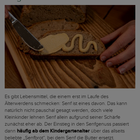
Es gibt Lebensmittel, die einem erst im Laufe des
Älterwerdens schmecken: Senf ist eines davon. Das kann
natürlich nicht pauschal gesagt werden, doch viele
Kleinkinder lehnen Senf allein aufgrund seiner Schärfe
zunächst eher ab. Der Einstieg in den Senfgenuss passiert
dann
häufig ab dem Kindergartenalter
über das allseits
beliebte „Senfbrot“, bei dem Senf die Butter ersetzt.