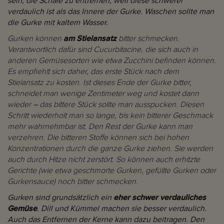
sein, die Schale zu entfernen, weil diese schwerer
verdaulich ist als das Innere der Gurke. Waschen sollte man
die Gurke mit kaltem Wasser.
Gurken können
am Stielansatz
bitter schmecken.
Verantwortlich dafür sind Cucurbitacine, die sich auch in
anderen Gemüsesorten wie etwa Zucchini befinden können.
Es empfiehlt sich daher, das erste Stück nach dem
Stielansatz zu kosten. Ist dieses Ende der Gurke bitter,
schneidet man wenige Zentimeter weg und kostet dann
wieder
–
das bittere Stück sollte man ausspucken. Diesen
Schritt wiederholt man so lange, bis kein bitterer Geschmack
mehr wahrnehmbar ist. Den Rest der Gurke kann man
verzehren. Die bitteren Stoffe können sich bei hohen
Konzentrationen durch die ganze Gurke ziehen. Sie werden
auch durch Hitze nicht zerstört. So können auch erhitzte
Gerichte (wie etwa geschmorte Gurken, gefüllte Gurken oder
Gurkensauce) noch bitter schmecken.
Gurken sind grundsätzlich ein
eher schwer verdauliches
Gemüse
. Dill und Kümmel machen sie besser verdaulich.
Auch das Entfernen der Kerne kann dazu beitragen. Den