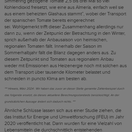
Simmering gezogene Tomate 2,5 bis drei Mal so viel
Kohlendioxid freisetzt, wie eine aus Almería, einfach weil sie
aus einem beheizten Glashaus stammt”, wobei der Transport
der spanischen Tomate bereits eingerechnet
sei. Wohlgemerkt trifft dieser Zusammenhang allerdings nur
dann zu, wenn der Zeitpunkt der Betrachtung in den Winter,
sprich außerhalb der Anbausaison von heimischen,
regionalen Tomaten fällt. Innerhalb der Saison im
Sommerhalbjahr fällt die Bilanz dagegen anders aus. Zu
diesem Zeitpunkt sind Tomaten aus regionalem Anbau
weder mit Emissionen aus Heizenergie noch mit solchen aus
dem Transport über tausende Kilometer belastet und
schneiden in puncto Klima am besten ab.
*** Hinweis, März 2024 : Wir haben das zuvor an dieser Stelle genannte Zahlenbeispiel durch
das folgende ersetzt, da dieses aktuellere Berechnungsstandards berücksichtigt. An der
grundsätzlichen Aussage ändert sich dadurch nichts. ***
Ähnliche Schlüsse lassen sich aus einer Studie ziehen, die
das Institut für Energie und Umweltforschung (IFEU) im Jahr
2020 veröffentlicht hat. Darin wurden für eine Vielzahl von
Lebensmitteln die durchschnittlich entstehenden