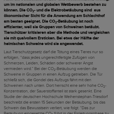
um im nationalen und globalen Wettbewerb bestehen zu
können. Die CO
- und die Elektrobetäubung sind aus
2
ökonomischer Sicht für die Anwendung am Schlachthof
am besten geeignet. Die CO
-Betäubung ist noch
2
effizienter, weil sie Gruppen von Schweinen betäubt.
Tierschützer kritisieren aber die Methode und vergleichen
sie mit qualvollem Ersticken. Bei etwa der Hälfte der
heimischen Schweine wird sie angewendet.
Laut Tierschutzgesetz darf die Tötung eines Tieres nur so
erfolgen, “dass jedes ungerechtfertigte Zufügen von
Schmerzen, Leiden, Schäden oder schwerer Angst
vermieden wird.” Bei der CO
-Betäubung werden die
2
Schweine in Gruppen in einen Aufzug getrieben. Die Tür
schließt sich, die Gondel des Aufzugs fährt mit den
Schweinen nach unten. Dort herrscht eine sehr hohe CO
-
2
Konzentration, der Sauerstoffanteil ist stark gesenkt. Eine
Studie der deutschen Hochschule Weihenstephan-Triesdorf
beschreibt die ersten 15 Sekunden der Betäubung, bis das
Schwein das Bewusstsein verliert, wie folgt: “Das zur
Betäubung eingesetzte CO
führt in der Einleitungsphase zu