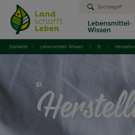
Lebensmittel-
Wissen
Startseite
Lebensmittel- Wissen
Ei
Herstellu
Presse &
Events
Herstel
EI