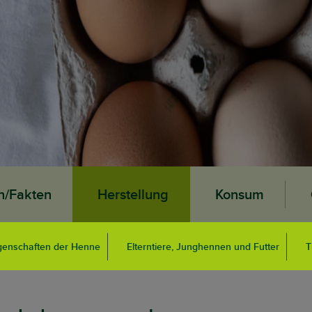
n/Fakten
Herstellung
Konsum
genschaften der Henne
Elterntiere, Junghennen und Futter
T