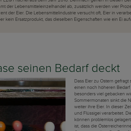
der EZG Frischei aus dem Jahr 2016. Demnach gehen in diesen Be
mmt der Lebensmitteleinzelhandel ab, zusätzlich werden vier Proze
ent der Eier. Die Lebensmittelindustrie versucht oft, Eier in vera
ber kein Ersatzprodukt, das dieselben Eigenschaften wie ein Ei auf
ase seinen Bedarf deckt
Dass Eier zu Ostern gefragt s
einen noch höheren Bedarf 
besonders viel gebacken wi
Sommermonaten sinkt die N
weiter ihre Eier. In dieser 
und Flüssigei verarbeitet. D
können problemlos gelagert
ist, dass die Österreicherin