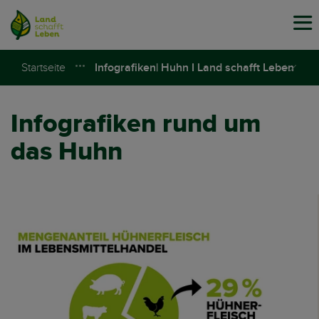
Tog
navi
Startseite
Infografiken| Huhn I Land schafft Leben
Infografiken rund um
das Huhn