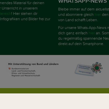
WHATSAPP-NEWS
nnendes Material für deinen
r Unterricht in unserem
Bleibe immer auf dem aktuells
ereich
! Hier stehen dir
und abonniere gleich
hier
den
Infografiken und Bilder frei zur
von Land schafft Leben.
Für unsere Whats-App-News m
dich ganz einfach
hier
an. Somi
du regelmäßig spannende Neu
direkt auf dein Smartphone.
AGB
Kontakt
Datenschutz
Umweltzei
ews