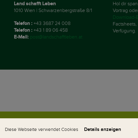
Land schafft Leben
Hol dir spa
1010 Wien | Schwarzenbergstraße 8/1
Vortrag ode
Download-B
Telefon :
+43 3687 24 008
Factsheets, 
Telefon :
+43 1 89 06 458
Verfügung.
E-Mail:
post@landschafftleben.at
© 2026 Land schafft Leben
Impressum
Details anzeigen
WhatsApp-N
Diese Webseite verwendet Cookies